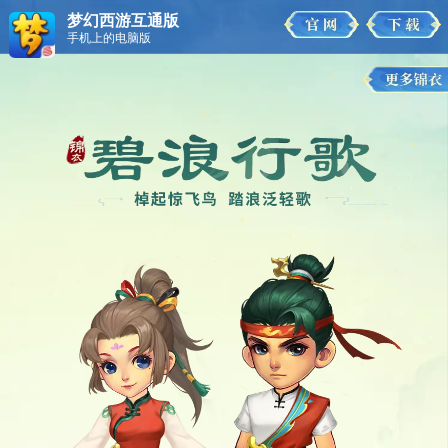
梦幻西游互通版
手机上的电脑版
碧浪行歌
摸鱼嗷喵
谷雨茶室