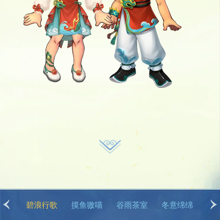
冬意绵绵
卡皮巴拉
丹枫云山
彩缕盈福
烟雨惊鸿
云鹤游霄
碧浪行歌
摸鱼嗷喵
谷雨茶室
冬意绵绵
卡