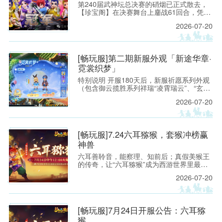
第240届武神坛总决赛的硝烟已正式散去，
【珍宝阁】在决赛舞台上鏖战61回合，凭借
精妙的战术设计与稳扎稳打的赛场运营，力
2026-07-20
克强敌【紫禁城】，再度捧起武神坛冠军奖
杯，重回武神之巅。 本场对决堪称武神坛战
术博弈的经典之战：禁选阶段双方针锋相
对，阵容选择各藏玄机；【珍宝阁】大胆启
[畅玩服]第二期新服外观「新途华章·
用莲台仙子普陀山精准反制咒师体系，面
霓裳织梦」
对“打蓝”阵容从容应对，最终凭借关键回合
的果断出击锁定胜局。
特别说明 开服180天后，新服祈愿系列外观
（包含御云揽胜系列祥瑞“凌霄瑞云”、“玄霆
瑞云”、“七彩祥云”、“九霄雷云”；霓裳织梦
2026-07-20
系列锦衣“仙境奇旅”、光环“琼华戏梦”、足
迹“灵灯踏星”），将上架霓裳宝阁“典藏”，少
侠可使用霓裳积分购买。 [畅玩服]第一期新
服外观「新途华章·御云揽胜」:https://xyq.
[畅玩服]7.24六耳猕猴，套猴冲榜赢
神兽
六耳善聆音，能察理、知前后；真假美猴王
的传奇，让“六耳猕猴”成为西游世界里最令
人遐想的名字之一。 今夏，这份机敏、锋芒
2026-07-20
与不服输的豪气将化作一场全新的三界邀约
——2026年7月24日 12:00《梦幻西游》电
脑版畅玩服【六耳猕猴】即将开启！
[畅玩服]7月24日开服公告：六耳猕
猴