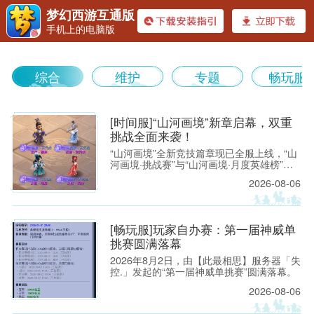
梦幻西游互通版
手机上的电脑版
《梦幻
综合
维护
专题
畅玩服
[时间服]“山河画境”新章启幕，双重
挑战全面来袭！
“山河画境”全新竞技篇章现已全服上线，“山
河画境·挑战赛”与“山河画境·月度英雄榜”两
西游》
大玩法同步放出。参与玩法不仅有机会获得
2026-08-06
特赦令牌、无双徽记等高价值道具，还能解
锁专属限时称谓、万界通廊摊位招牌装饰、
首领雕像庭院装饰等限定奖励。
[畅玩服]玩家自办赛：第一届神威单
挑赛圆满落幕
2026年8月2日，由【此最相思】服务器「失
控.」发起的“第一届神威单挑赛”圆满落幕。
2026-08-06