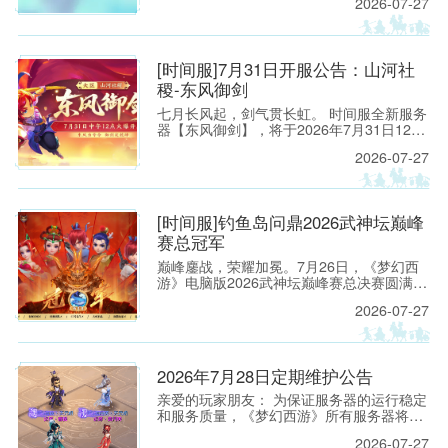
2026-07-27
大奖！
[时间服]7月31日开服公告：山河社
稷-东风御剑
七月长风起，剑气贯长虹。 时间服全新服务
器【东风御剑】，将于2026年7月31日12：
00正式开启！
2026-07-27
[时间服]钓鱼岛问鼎2026武神坛巅峰
赛总冠军
巅峰鏖战，荣耀加冕。7月26日，《梦幻西
游》电脑版2026武神坛巅峰赛总决赛圆满落
幕。
2026-07-27
2026年7月28日定期维护公告
亲爱的玩家朋友： 为保证服务器的运行稳定
和服务质量，《梦幻西游》所有服务器将于
2026年7月28日上午8:00停机，进行每周例
2026-07-27
行的维护工作。预计维护时间为上午8:00至