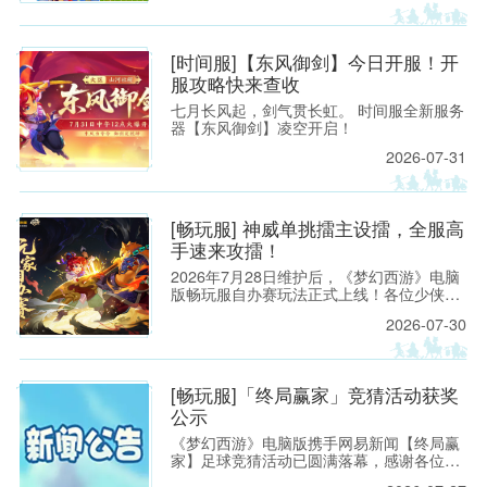
鼎之作
[时间服]【东风御剑】今日开服！开
服攻略快来查收
七月长风起，剑气贯长虹。 时间服全新服务
器【东风御剑】凌空开启！
2026-07-31
[畅玩服] 神威单挑擂主设擂，全服高
手速来攻擂！
2026年7月28日维护后，《梦幻西游》电脑
版畅玩服自办赛玩法正式上线！各位少侠只
需在游戏内按照指引提交办赛申请，就能快
2026-07-30
速开启属于自己的赛事。
[畅玩服]「终局赢家」竞猜活动获奖
公示
《梦幻西游》电脑版携手网易新闻【终局赢
家】足球竞猜活动已圆满落幕，感谢各位少
侠的热情参与！恭喜以下少侠获得活动实物