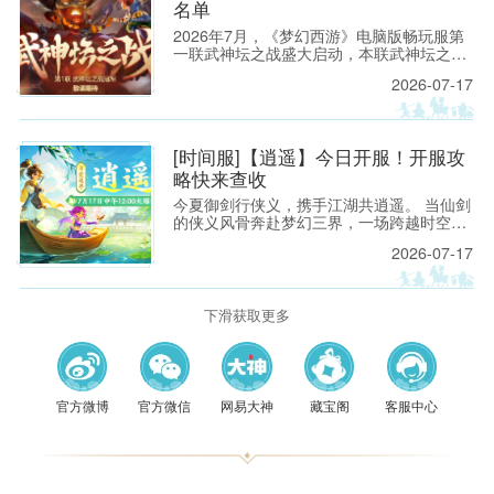
名单
2026年7月，《梦幻西游》电脑版畅玩服第
一联武神坛之战盛大启动，本联武神坛之战
汇聚了34个服务器参赛，报名阶段共有319
2026-07-17
支队伍报名。 其中，来自【建邺城】的「八
级大狂风．」队伍更是凭借极高的人气，在
跨服投票环节一骑绝尘，成为畅玩服第一个
以外卡身份参加武神坛之战的队伍。
[时间服]【逍遥】今日开服！开服攻
略快来查收
今夏御剑行侠义，携手江湖共逍遥。 当仙剑
的侠义风骨奔赴梦幻三界，一场跨越时空的
江湖相逢，就此开启。
2026-07-17
下滑获取更多
官方微博
官方微信
网易大神
藏宝阁
客服中心