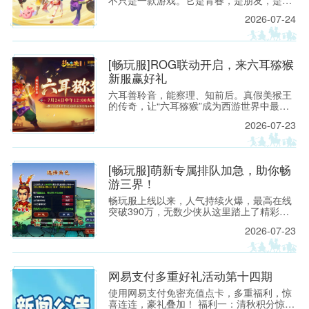
段很长很长的故事；也是无论过去多久，仍
2026-07-24
然想要“再回来看看”的地方。
[畅玩服]ROG联动开启，来六耳猕猴
新服赢好礼
六耳善聆音，能察理、知前后。真假美猴王
的传奇，让“六耳猕猴”成为西游世界中最令
人遐想的名字之一。
2026-07-23
[畅玩服]萌新专属排队加急，助你畅
游三界！
畅玩服上线以来，人气持续火爆，最高在线
突破390万，无数少侠从这里踏上了精彩的
西游之旅！ 如今，越来越多新朋友，也想亲
2026-07-23
自踏入三界，开启属于自己的梦幻征程。
网易支付多重好礼活动第十四期
使用网易支付免密充值点卡，多重福利，惊
喜连连，豪礼叠加！ 福利一：清秋积分惊喜