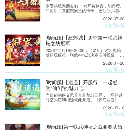
亲爱的玩家朋友们： 六耳善聆音，能察理、
知前后；真假美猴王的传奇，更让“六耳猕
猴”成为西游世界中最具神秘色彩、也最令人
2026-07-20
遐想的名字之一。它既有洞察世事的机敏，
也有敢于迎难而上的锋芒，更有不服输、不
低头的豪气。
[畅玩服]【建邺城】勇夺第一联武神
坛之战冠军
2026年7月19日20:00，《梦幻西游》电脑
版畅玩服第一联武神坛总决赛准时揭幕。 一
方是来自【建邺城】的「山西刀削面￡」团
2026-07-20
队，他们一路披荆斩棘，挺进决赛，向着
【八零九零】战队的第一次大满贯发起冲
击。
[时间服]【逍遥】开服行：一起感
受“仙剑”的魅力吧！
当仙剑的侠义风骨奔赴梦幻三界，一场跨越
时空的江湖相逢就此开启。《梦幻西游》电
脑版重磅联动《仙剑奇侠传》，融汇两大经
2026-07-18
典IP的底蕴与热忱的全新服务器【为爱追寻·
逍遥】，已于2026年7月17日12:00准时开
启。
[畅玩服]第一联武神坛之战参赛队伍