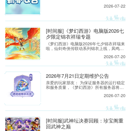
放送 活动时间： 2026年8月4日8:00至2026
2026-07-22
年9月8日8:00 活动范围： 开服时间＞30天
服务器 活动规则： 1.
[时间服]《梦幻西游》电脑版2026七
夕限定锦衣祥瑞专题
《梦幻西游》电脑版2026年七夕锦衣祥瑞来
啦，仙剑奇侠传联动系列锦衣上线，凤鸣于
焰，化剑乘风！看来看看吧！
2026-07-20
2026年7月21日定期维护公告
亲爱的玩家朋友： 为保证服务器的运行稳定
和服务质量，《梦幻西游》所有服务器将于
2026年7月21日上午8:00停机，进行每周例
2026-07-20
行的维护工作。预计维护时间为上午8:00至
9:30，请各位玩家相互转告，并提前留意游
戏时间，以免造成不必要的损失。
[时间服]武神坛决赛回顾：珍宝阁重
回武神之巅