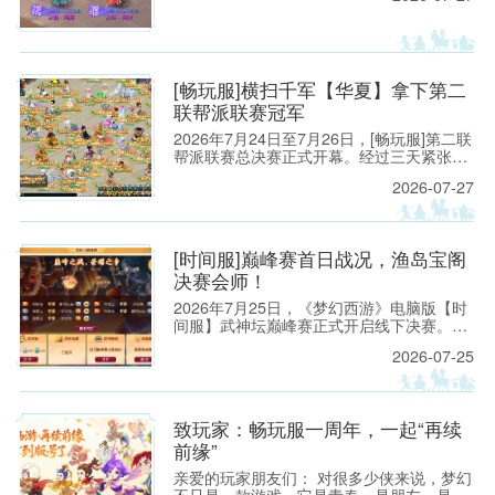
9:30，请各位玩家相互转告，并提前留意游
戏时间，以免造成不必要的损失。
[畅玩服]横扫千军【华夏】拿下第二
联帮派联赛冠军
2026年7月24日至7月26日，[畅玩服]第二联
帮派联赛总决赛正式开幕。经过三天紧张激
烈的对抗，来自【横扫千军】的【华夏】一
2026-07-27
路过关斩将，以全胜之姿拿下【将军令】的
【续集】，成功夺得本联冠军。
[时间服]巅峰赛首日战况，渔岛宝阁
决赛会师！
2026年7月25日，《梦幻西游》电脑版【时
间服】武神坛巅峰赛正式开启线下决赛。在
【钓鱼岛】与【曲阜孔庙】的对决中，【钓
2026-07-25
鱼岛】先是凭借一手精妙的打蓝阵容拿下赛
点，后又通过“三攻”阵容打穿【曲阜孔庙】
防线，以总比分2：0的成绩挺进决赛。
致玩家：畅玩服一周年，一起“再续
前缘”
亲爱的玩家朋友们： 对很多少侠来说，梦幻
不只是一款游戏。它是青春，是朋友，是一