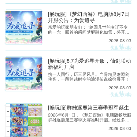
时间，以免造成不必要的损失。
[畅玩服]《梦幻西游》电脑版8月7日
易西游
开服公告：为爱追寻
亲爱的玩家朋友们： "轮回几世的变迁不变
的一念，回首的瞬间梦醒融化如雪，盛开为
你埋葬的誓言"——当这首熟悉的旋律响起，
2026-08-03
每一位曾初入建邺城、流连于长安城烟火中
的少侠，心头都会泛起阵阵涟漪。那一瞬的
悸动，是我们在锦瑟年华中与梦幻相遇的美
好，也是仙剑世界里那段刻骨铭心的宿命回
[畅玩服]8.7为爱追寻开服，仙剑联动
响。
新福利开启
题材扛
携一人同行，历三界风月。当骨精灵邂逅剑
侠客，一段跨越时空的浪漫传说徐徐展开！
2026-08-03
[畅玩服]群雄逐鹿第三赛季冠军诞生
2026年8月1日，《梦幻西游》电脑版畅玩服
群雄逐鹿第三赛季决赛准时开启。经过多轮
激烈对战，五大组别冠军战队已经全部诞
2026-08-03
生。