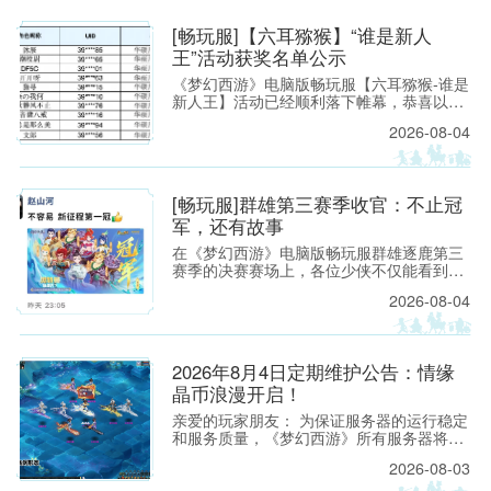
电脑版
[畅玩服]【六耳猕猴】“谁是新人
王”活动获奖名单公示
《梦幻西游》电脑版畅玩服【六耳猕猴-谁是
新人王】活动已经顺利落下帷幕，恭喜以下
玩家获得[ROG玩家国度]周边奖励！ （活动
2026-08-04
详情如下：https://xyq.
官方网
[畅玩服]群雄第三赛季收官：不止冠
军，还有故事
在《梦幻西游》电脑版畅玩服群雄逐鹿第三
赛季的决赛赛场上，各位少侠不仅能看到精
彩激烈的顶尖对决，赛场之外也同样看点满
2026-08-04
满。下面，就带各位少侠了解一下吧！
站 - 网
2026年8月4日定期维护公告：情缘
晶币浪漫开启！
亲爱的玩家朋友： 为保证服务器的运行稳定
和服务质量，《梦幻西游》所有服务器将于
2026年8月4日上午8:00停机，进行每周例行
2026-08-03
的维护工作。预计维护时间为上午8:00至9:3
0，请各位玩家相互转告，并提前留意游戏