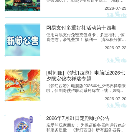
西游之旅！ 如今，越来越多新朋友，也想亲
2026-07-23
自踏入三界，开启属于自己的梦幻征程。
网易支付多重好礼活动第十四期
使用网易支付免密充值点卡，多重福利，惊
喜连连，豪礼叠加！ 福利一：清秋积分惊喜
放送 活动时间： 2026年8月4日8:00至2026
2026-07-22
年9月8日8:00 活动范围： 开服时间＞30天
服务器 活动规则： 1.
[时间服]《梦幻西游》电脑版2026七
夕限定锦衣祥瑞专题
《梦幻西游》电脑版2026年七夕锦衣祥瑞来
啦，仙剑奇侠传联动系列锦衣上线，凤鸣于
焰，化剑乘风！看来看看吧！
2026-07-20
2026年7月21日定期维护公告
亲爱的玩家朋友： 为保证服务器的运行稳定
和服务质量，《梦幻西游》所有服务器将于