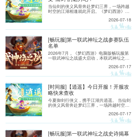
当仙剑的侠义风骨奔赴梦幻三界，一场跨越
时空的江湖相逢就此开启。《梦幻西游》电
脑版重磅联动《仙剑奇侠传》，融汇两大经
2026-07-18
典IP的底蕴与热忱的全新服务器【为爱追寻·
逍遥】，已于2026年7月17日12:00准时开
启。
[畅玩服]第一联武神坛之战参赛队伍
名单
2026年7月，《梦幻西游》电脑版畅玩服第
一联武神坛之战盛大启动，本联武神坛之战
汇聚了34个服务器参赛，报名阶段共有319
2026-07-17
支队伍报名。 其中，来自【建邺城】的「八
级大狂风．」队伍更是凭借极高的人气，在
跨服投票环节一骑绝尘，成为畅玩服第一个
以外卡身份参加武神坛之战的队伍。
[时间服]【逍遥】今日开服！开服攻
略快来查收
今夏御剑行侠义，携手江湖共逍遥。 当仙剑
的侠义风骨奔赴梦幻三界，一场跨越时空的
江湖相逢，就此开启。
2026-07-17
[畅玩服]第一联武神坛之战史诗揭幕