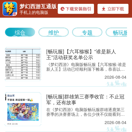
梦幻西游互通版
手机上的电脑版
《梦幻
综合
维护
专题
畅玩服
[畅玩服]【六耳猕猴】“谁是新人
王”活动获奖名单公示
《梦幻西游》电脑版畅玩服【六耳猕猴-谁是
新人王】活动已经顺利落下帷幕，恭喜以下
西游》
玩家获得[ROG玩家国度]周边奖励！ （活动
2026-08-04
详情如下：https://xyq.
[畅玩服]群雄第三赛季收官：不止冠
军，还有故事
在《梦幻西游》电脑版畅玩服群雄逐鹿第三
赛季的决赛赛场上，各位少侠不仅能看到精
彩激烈的顶尖对决，赛场之外也同样看点满
2026-08-04
满。下面，就带各位少侠了解一下吧！