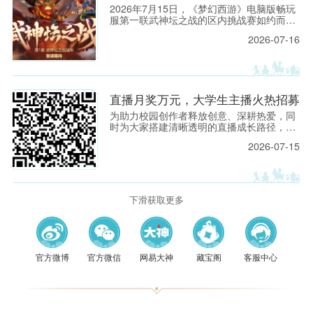
2026年7月15日，《梦幻西游》电脑版畅玩
服第一联武神坛之战的区内挑战赛如约而
至。 作为畅玩服武神坛的“始源之战”，本联
2026-07-16
武神坛之战有着非比寻常的意义。
直播月奖万元，大学生主播火热招募
为助力校园创作者释放创意、深耕热爱，同
时为大家搭建清晰透明的直播成长路径，
《梦幻西游》电脑版正式推出2026年7月大
2026-07-15
学生主播专属激励计划，以现金奖励与成长
扶持，让你的热爱更有回响！ 一、阶梯式多
档现金激励 本次激励计划以「直播平均在线
人数（ACU）」为核心梯度，搭配清晰的时
薪与月度奖励上限，直播时长越稳、人气越
下滑获取更多
高，奖励越丰厚，具体档位如下： 直播平均
在线人数 小时单价（元） 月度最高奖励金
（元） 备注说明 ≥5（仅限新主播首月） 33.
官方微博
官方微信
网易大神
藏宝阁
客服中心