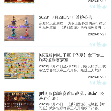
2026-07-27
2026年7月28日定期维护公告
亲爱的玩家朋友： 为保证服务器的运行稳定
和服务质量，《梦幻西游》所有服务器将于
2026年7月28日上午8:00停机，进行每周例
2026-07-27
行的维护工作。预计维护时间为上午8:00至
9:30，请各位玩家相互转告，并提前留意游
戏时间，以免造成不必要的损失。
[畅玩服]横扫千军【华夏】拿下第二
联帮派联赛冠军
2026年7月24日至7月26日，[畅玩服]第二联
帮派联赛总决赛正式开幕。经过三天紧张激
烈的对抗，来自【横扫千军】的【华夏】一
2026-07-27
路过关斩将，以全胜之姿拿下【将军令】的
【续集】，成功夺得本联冠军。
[时间服]巅峰赛首日战况，渔岛宝阁
决赛会师！
2026年7月25日，《梦幻西游》电脑版【时
间服】武神坛巅峰赛正式开启线下决赛。在