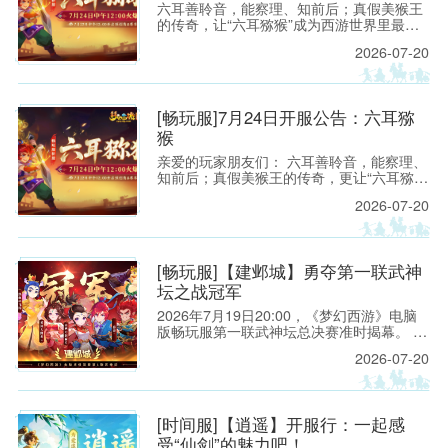
六耳善聆音，能察理、知前后；真假美猴王
的传奇，让“六耳猕猴”成为西游世界里最令
人遐想的名字之一。 今夏，这份机敏、锋芒
2026-07-20
与不服输的豪气将化作一场全新的三界邀约
——2026年7月24日 12:00《梦幻西游》电
脑版畅玩服【六耳猕猴】即将开启！
[畅玩服]7月24日开服公告：六耳猕
猴
亲爱的玩家朋友们： 六耳善聆音，能察理、
知前后；真假美猴王的传奇，更让“六耳猕
猴”成为西游世界中最具神秘色彩、也最令人
2026-07-20
遐想的名字之一。它既有洞察世事的机敏，
也有敢于迎难而上的锋芒，更有不服输、不
低头的豪气。
[畅玩服]【建邺城】勇夺第一联武神
坛之战冠军
2026年7月19日20:00，《梦幻西游》电脑
版畅玩服第一联武神坛总决赛准时揭幕。 一
方是来自【建邺城】的「山西刀削面￡」团
2026-07-20
队，他们一路披荆斩棘，挺进决赛，向着
【八零九零】战队的第一次大满贯发起冲
击。
[时间服]【逍遥】开服行：一起感
受“仙剑”的魅力吧！