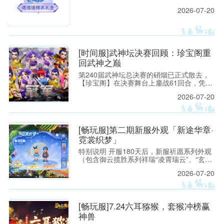
2026年7月21日上午8:00停机，进行每周例
2026-07-20
行的维护工作。预计维护时间为上午8:00至
9:30，请各位玩家相互转告，并提前留意游
戏时间，以免造成不必要的损失。
[时间服]武神坛决赛回顾：珍宝阁重
回武神之巅
第240届武神坛总决赛的硝烟已正式散去，
【珍宝阁】在决赛舞台上鏖战61回合，凭借
精妙的战术设计与稳扎稳打的赛场运营，力
2026-07-20
克强敌【紫禁城】，再度捧起武神坛冠军奖
杯，重回武神之巅。 本场对决堪称武神坛战
术博弈的经典之战：禁选阶段双方针锋相
对，阵容选择各藏玄机；【珍宝阁】大胆启
[畅玩服]第二期新服外观「新途华章·
用莲台仙子普陀山精准反制咒师体系，面
霓裳织梦」
对“打蓝”阵容从容应对，最终凭借关键回合
的果断出击锁定胜局。
特别说明 开服180天后，新服祈愿系列外观
（包含御云揽胜系列祥瑞“凌霄瑞云”、“玄霆
瑞云”、“七彩祥云”、“九霄雷云”；霓裳织梦
2026-07-20
系列锦衣“仙境奇旅”、光环“琼华戏梦”、足
迹“灵灯踏星”），将上架霓裳宝阁“典藏”，少
侠可使用霓裳积分购买。 [畅玩服]第一期新
服外观「新途华章·御云揽胜」:https://xyq.
[畅玩服]7.24六耳猕猴，套猴冲榜赢
神兽