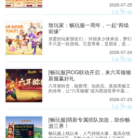
【钓鱼岛】与【曲阜孔庙】的对决中，【钓
2026-07-25
鱼岛】先是凭借一手精妙的打蓝阵容拿下赛
点，后又通过“三攻”阵容打穿【曲阜孔庙】
防线，以总比分2：0的成绩挺进决赛。
致玩家：畅玩服一周年，一起“再续
前缘”
亲爱的玩家朋友们： 对很多少侠来说，梦幻
不只是一款游戏。它是青春，是朋友，是一
段很长很长的故事；也是无论过去多久，仍
2026-07-24
然想要“再回来看看”的地方。
[畅玩服]ROG联动开启，来六耳猕猴
新服赢好礼
六耳善聆音，能察理、知前后。真假美猴王
的传奇，让“六耳猕猴”成为西游世界中最令
人遐想的名字之一。
2026-07-23
[畅玩服]萌新专属排队加急，助你畅
游三界！
畅玩服上线以来，人气持续火爆，最高在线
突破390万，无数少侠从这里踏上了精彩的