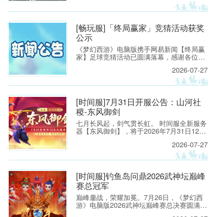
鼎之作
[畅玩服]「终局赢家」竞猜活动获奖
公示
《梦幻西游》电脑版携手网易新闻【终局赢
家】足球竞猜活动已圆满落幕，感谢各位少
侠的热情参与！恭喜以下少侠获得活动实物
2026-07-27
大奖！
[时间服]7月31日开服公告：山河社
稷-东风御剑
七月长风起，剑气贯长虹。 时间服全新服务
器【东风御剑】，将于2026年7月31日12：
00正式开启！
2026-07-27
[时间服]钓鱼岛问鼎2026武神坛巅峰
赛总冠军
巅峰鏖战，荣耀加冕。7月26日，《梦幻西
游》电脑版2026武神坛巅峰赛总决赛圆满落
幕。