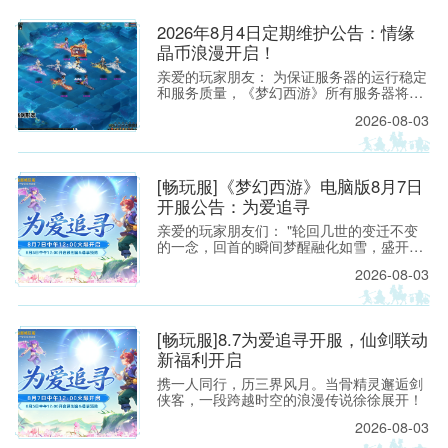
电脑版
2026年8月4日定期维护公告：情缘
晶币浪漫开启！
亲爱的玩家朋友： 为保证服务器的运行稳定
和服务质量，《梦幻西游》所有服务器将于
2026年8月4日上午8:00停机，进行每周例行
2026-08-03
的维护工作。预计维护时间为上午8:00至9:3
0，请各位玩家相互转告，并提前留意游戏
官方网
时间，以免造成不必要的损失。
[畅玩服]《梦幻西游》电脑版8月7日
开服公告：为爱追寻
亲爱的玩家朋友们： "轮回几世的变迁不变
的一念，回首的瞬间梦醒融化如雪，盛开为
你埋葬的誓言"——当这首熟悉的旋律响起，
2026-08-03
每一位曾初入建邺城、流连于长安城烟火中
的少侠，心头都会泛起阵阵涟漪。那一瞬的
悸动，是我们在锦瑟年华中与梦幻相遇的美
好，也是仙剑世界里那段刻骨铭心的宿命回
站 - 网
[畅玩服]8.7为爱追寻开服，仙剑联动
响。
新福利开启
携一人同行，历三界风月。当骨精灵邂逅剑
侠客，一段跨越时空的浪漫传说徐徐展开！
2026-08-03