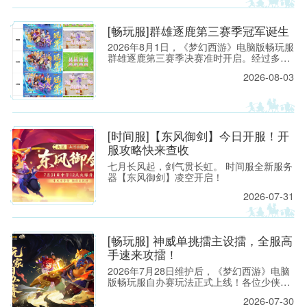
[畅玩服]群雄逐鹿第三赛季冠军诞生
易西游
2026年8月1日，《梦幻西游》电脑版畅玩服
群雄逐鹿第三赛季决赛准时开启。经过多轮
激烈对战，五大组别冠军战队已经全部诞
2026-08-03
生。
[时间服]【东风御剑】今日开服！开
服攻略快来查收
题材扛
七月长风起，剑气贯长虹。 时间服全新服务
器【东风御剑】凌空开启！
2026-07-31
[畅玩服] 神威单挑擂主设擂，全服高
手速来攻擂！
2026年7月28日维护后，《梦幻西游》电脑
版畅玩服自办赛玩法正式上线！各位少侠只
需在游戏内按照指引提交办赛申请，就能快
2026-07-30
速开启属于自己的赛事。