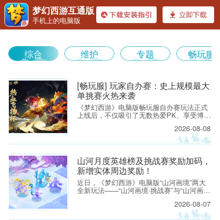
梦幻西游互通版
手机上的电脑版
《梦幻
综合
维护
专题
畅玩服
[畅玩服] 玩家自办赛：史上规模最大
单挑赛火热来袭
《梦幻西游》电脑版畅玩服自办赛玩法正式
上线后，不仅吸引了无数热爱PK、享受博弈
西游》
的少侠搭建专属赛事，还催生了不少观赏性
2026-08-08
拉满、热血激情的“1V1”单挑赛。近日，
【龙卷雨击】服务器的「热血飞扬」发起了
一场可供2048位少侠参与、总奖池超10万仙
玉的单挑赛，这也是梦幻西游有史以来组织
山河月度英雄榜及挑战赛奖励加码，
规模最大的单挑赛。
新增实体周边奖励！
近日，《梦幻西游》电脑版“山河画境”两大
全新玩法——“山河画境·挑战赛”与“山河画境
·月度英雄榜”已火热开启。 为激励三界少侠
2026-08-07
勇闯画境、挑战自我，我们为两大玩法新增
丰厚实物周边奖励，各位少侠将有机会赢取