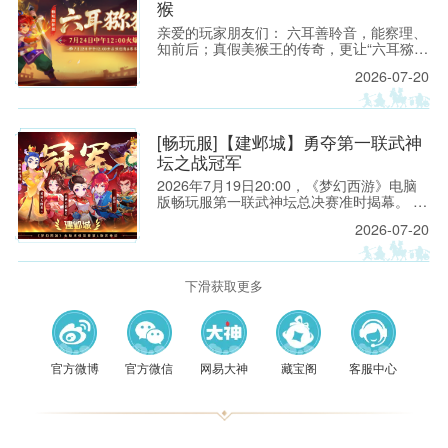
猴
亲爱的玩家朋友们： 六耳善聆音，能察理、
知前后；真假美猴王的传奇，更让“六耳猕
猴”成为西游世界中最具神秘色彩、也最令人
2026-07-20
遐想的名字之一。它既有洞察世事的机敏，
也有敢于迎难而上的锋芒，更有不服输、不
低头的豪气。
[畅玩服]【建邺城】勇夺第一联武神
坛之战冠军
2026年7月19日20:00，《梦幻西游》电脑
版畅玩服第一联武神坛总决赛准时揭幕。 一
方是来自【建邺城】的「山西刀削面￡」团
2026-07-20
队，他们一路披荆斩棘，挺进决赛，向着
【八零九零】战队的第一次大满贯发起冲
击。
下滑获取更多
官方微博
官方微信
网易大神
藏宝阁
客服中心