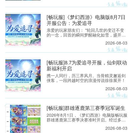
鼎之作
0，请各位玩家相互转告，并提前留意游戏
时间，以免造成不必要的损失。
[畅玩服]《梦幻西游》电脑版8月7日
开服公告：为爱追寻
亲爱的玩家朋友们： "轮回几世的变迁不变
的一念，回首的瞬间梦醒融化如雪，盛开为
你埋葬的誓言"——当这首熟悉的旋律响起，
2026-08-03
每一位曾初入建邺城、流连于长安城烟火中
的少侠，心头都会泛起阵阵涟漪。那一瞬的
悸动，是我们在锦瑟年华中与梦幻相遇的美
好，也是仙剑世界里那段刻骨铭心的宿命回
[畅玩服]8.7为爱追寻开服，仙剑联动
响。
新福利开启
携一人同行，历三界风月。当骨精灵邂逅剑
侠客，一段跨越时空的浪漫传说徐徐展开！
2026-08-03
[畅玩服]群雄逐鹿第三赛季冠军诞生
2026年8月1日，《梦幻西游》电脑版畅玩服
群雄逐鹿第三赛季决赛准时开启。经过多轮
激烈对战，五大组别冠军战队已经全部诞
2026-08-03
生。