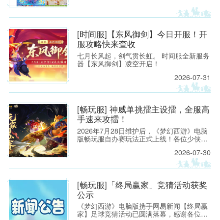
[时间服]【东风御剑】今日开服！开
服攻略快来查收
七月长风起，剑气贯长虹。 时间服全新服务
器【东风御剑】凌空开启！
2026-07-31
[畅玩服] 神威单挑擂主设擂，全服高
手速来攻擂！
2026年7月28日维护后，《梦幻西游》电脑
版畅玩服自办赛玩法正式上线！各位少侠只
需在游戏内按照指引提交办赛申请，就能快
2026-07-30
速开启属于自己的赛事。
[畅玩服]「终局赢家」竞猜活动获奖
公示
《梦幻西游》电脑版携手网易新闻【终局赢
家】足球竞猜活动已圆满落幕，感谢各位少