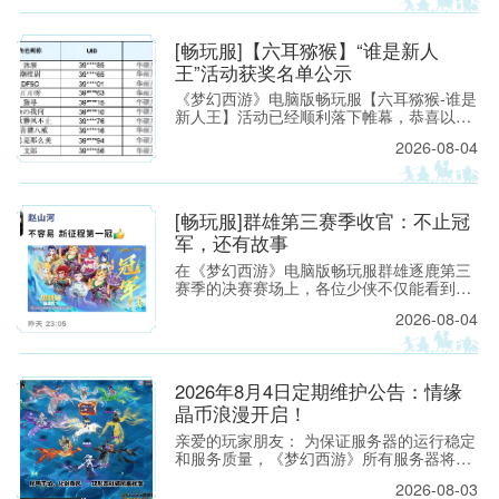
[畅玩服]【六耳猕猴】“谁是新人
易西游
王”活动获奖名单公示
《梦幻西游》电脑版畅玩服【六耳猕猴-谁是
新人王】活动已经顺利落下帷幕，恭喜以下
玩家获得[ROG玩家国度]周边奖励！ （活动
2026-08-04
详情如下：https://xyq.
[畅玩服]群雄第三赛季收官：不止冠
军，还有故事
题材扛
在《梦幻西游》电脑版畅玩服群雄逐鹿第三
赛季的决赛赛场上，各位少侠不仅能看到精
彩激烈的顶尖对决，赛场之外也同样看点满
2026-08-04
满。下面，就带各位少侠了解一下吧！
2026年8月4日定期维护公告：情缘
晶币浪漫开启！
亲爱的玩家朋友： 为保证服务器的运行稳定
和服务质量，《梦幻西游》所有服务器将于
2026年8月4日上午8:00停机，进行每周例行
2026-08-03
的维护工作。预计维护时间为上午8:00至9:3