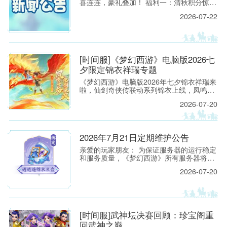
喜连连，豪礼叠加！ 福利一：清秋积分惊喜
放送 活动时间： 2026年8月4日8:00至2026
2026-07-22
年9月8日8:00 活动范围： 开服时间＞30天
服务器 活动规则： 1.
[时间服]《梦幻西游》电脑版2026七
夕限定锦衣祥瑞专题
《梦幻西游》电脑版2026年七夕锦衣祥瑞来
啦，仙剑奇侠传联动系列锦衣上线，凤鸣于
焰，化剑乘风！看来看看吧！
2026-07-20
2026年7月21日定期维护公告
亲爱的玩家朋友： 为保证服务器的运行稳定
和服务质量，《梦幻西游》所有服务器将于
2026年7月21日上午8:00停机，进行每周例
2026-07-20
行的维护工作。预计维护时间为上午8:00至
9:30，请各位玩家相互转告，并提前留意游
戏时间，以免造成不必要的损失。
[时间服]武神坛决赛回顾：珍宝阁重
回武神之巅