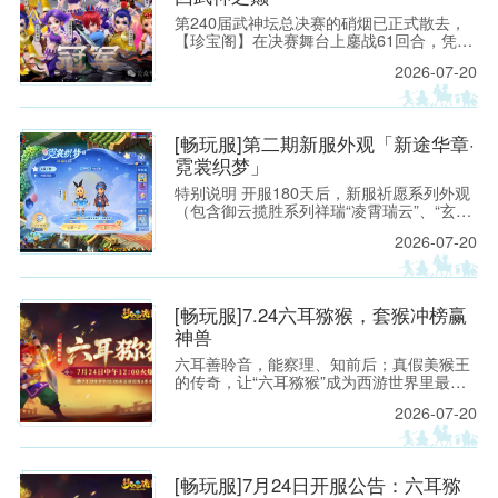
第240届武神坛总决赛的硝烟已正式散去，
【珍宝阁】在决赛舞台上鏖战61回合，凭借
精妙的战术设计与稳扎稳打的赛场运营，力
2026-07-20
克强敌【紫禁城】，再度捧起武神坛冠军奖
杯，重回武神之巅。 本场对决堪称武神坛战
术博弈的经典之战：禁选阶段双方针锋相
对，阵容选择各藏玄机；【珍宝阁】大胆启
[畅玩服]第二期新服外观「新途华章·
用莲台仙子普陀山精准反制咒师体系，面
霓裳织梦」
对“打蓝”阵容从容应对，最终凭借关键回合
的果断出击锁定胜局。
特别说明 开服180天后，新服祈愿系列外观
（包含御云揽胜系列祥瑞“凌霄瑞云”、“玄霆
瑞云”、“七彩祥云”、“九霄雷云”；霓裳织梦
2026-07-20
系列锦衣“仙境奇旅”、光环“琼华戏梦”、足
迹“灵灯踏星”），将上架霓裳宝阁“典藏”，少
侠可使用霓裳积分购买。 [畅玩服]第一期新
服外观「新途华章·御云揽胜」:https://xyq.
[畅玩服]7.24六耳猕猴，套猴冲榜赢
神兽
六耳善聆音，能察理、知前后；真假美猴王
的传奇，让“六耳猕猴”成为西游世界里最令
人遐想的名字之一。 今夏，这份机敏、锋芒
2026-07-20
与不服输的豪气将化作一场全新的三界邀约
——2026年7月24日 12:00《梦幻西游》电
脑版畅玩服【六耳猕猴】即将开启！
[畅玩服]7月24日开服公告：六耳猕