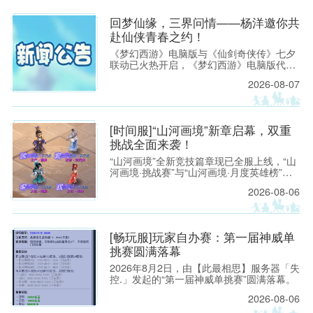
电脑版
涂山瞳大手办、青花瓷鬼将手办等典藏好
礼，让画境之内的实力荣耀，化为可以珍藏
回梦仙缘，三界问情——杨洋邀你共
的现实礼遇。
赴仙侠青春之约！
《梦幻西游》电脑版与《仙剑奇侠传》七夕
联动已火热开启，《梦幻西游》电脑版代言
人杨洋出镜拍摄的联动主题视频也已在全网
2026-08-07
同步上线。 视频以青春成长为情感主线，串
联起两大IP跨越时光的共同记忆，精准戳中
官方网
无数玩家的成长共鸣。
[时间服]“山河画境”新章启幕，双重
挑战全面来袭！
“山河画境”全新竞技篇章现已全服上线，“山
河画境·挑战赛”与“山河画境·月度英雄榜”两
大玩法同步放出。参与玩法不仅有机会获得
2026-08-06
特赦令牌、无双徽记等高价值道具，还能解
锁专属限时称谓、万界通廊摊位招牌装饰、
首领雕像庭院装饰等限定奖励。
站 - 网
[畅玩服]玩家自办赛：第一届神威单
挑赛圆满落幕
2026年8月2日，由【此最相思】服务器「失
控.」发起的“第一届神威单挑赛”圆满落幕。
2026-08-06