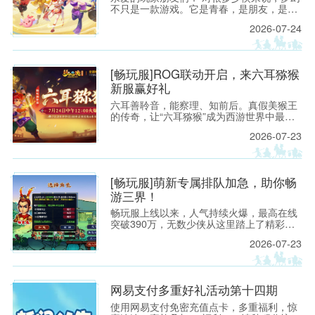
不只是一款游戏。它是青春，是朋友，是一
段很长很长的故事；也是无论过去多久，仍
2026-07-24
然想要“再回来看看”的地方。
[畅玩服]ROG联动开启，来六耳猕猴
新服赢好礼
六耳善聆音，能察理、知前后。真假美猴王
的传奇，让“六耳猕猴”成为西游世界中最令
人遐想的名字之一。
2026-07-23
[畅玩服]萌新专属排队加急，助你畅
游三界！
畅玩服上线以来，人气持续火爆，最高在线
突破390万，无数少侠从这里踏上了精彩的
西游之旅！ 如今，越来越多新朋友，也想亲
2026-07-23
自踏入三界，开启属于自己的梦幻征程。
网易支付多重好礼活动第十四期
使用网易支付免密充值点卡，多重福利，惊