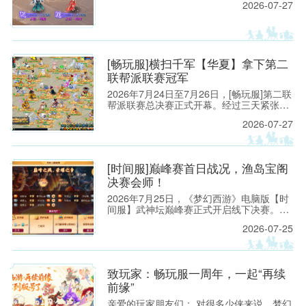
2026-07-27
行的维护工作。预计维护时间为上午8:00至
9:30，请各位玩家相互转告，并提前留意游
戏时间，以免造成不必要的损失。
[畅玩服]横扫千军【华夏】拿下第二
联帮派联赛冠军
2026年7月24日至7月26日，[畅玩服]第二联
帮派联赛总决赛正式开幕。经过三天紧张激
烈的对抗，来自【横扫千军】的【华夏】一
2026-07-27
路过关斩将，以全胜之姿拿下【将军令】的
【续集】，成功夺得本联冠军。
[时间服]巅峰赛首日战况，渔岛宝阁
决赛会师！
2026年7月25日，《梦幻西游》电脑版【时
间服】武神坛巅峰赛正式开启线下决赛。在
【钓鱼岛】与【曲阜孔庙】的对决中，【钓
2026-07-25
鱼岛】先是凭借一手精妙的打蓝阵容拿下赛
点，后又通过“三攻”阵容打穿【曲阜孔庙】
防线，以总比分2：0的成绩挺进决赛。
致玩家：畅玩服一周年，一起“再续
前缘”
亲爱的玩家朋友们： 对很多少侠来说，梦幻