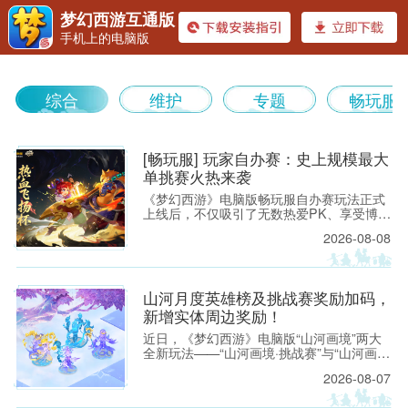
梦幻西游互通版
手机上的电脑版
《梦幻
综合
维护
专题
畅玩服
[畅玩服] 玩家自办赛：史上规模最大
单挑赛火热来袭
《梦幻西游》电脑版畅玩服自办赛玩法正式
上线后，不仅吸引了无数热爱PK、享受博弈
西游》
的少侠搭建专属赛事，还催生了不少观赏性
2026-08-08
拉满、热血激情的“1V1”单挑赛。近日，
【龙卷雨击】服务器的「热血飞扬」发起了
一场可供2048位少侠参与、总奖池超10万仙
玉的单挑赛，这也是梦幻西游有史以来组织
山河月度英雄榜及挑战赛奖励加码，
规模最大的单挑赛。
新增实体周边奖励！
近日，《梦幻西游》电脑版“山河画境”两大
全新玩法——“山河画境·挑战赛”与“山河画境
·月度英雄榜”已火热开启。 为激励三界少侠
2026-08-07
勇闯画境、挑战自我，我们为两大玩法新增
丰厚实物周边奖励，各位少侠将有机会赢取