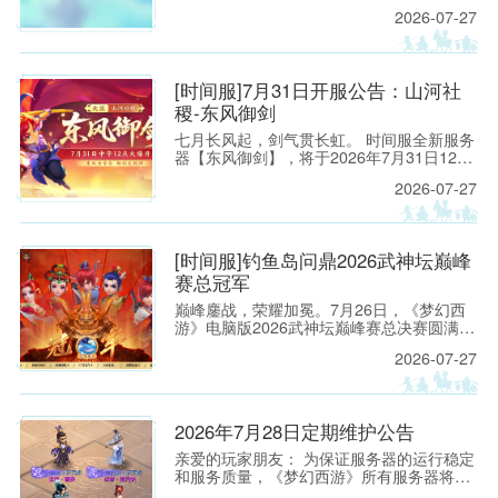
侠的热情参与！恭喜以下少侠获得活动实物
2026-07-27
大奖！
[时间服]7月31日开服公告：山河社
稷-东风御剑
七月长风起，剑气贯长虹。 时间服全新服务
器【东风御剑】，将于2026年7月31日12：
00正式开启！
2026-07-27
[时间服]钓鱼岛问鼎2026武神坛巅峰
赛总冠军
巅峰鏖战，荣耀加冕。7月26日，《梦幻西
游》电脑版2026武神坛巅峰赛总决赛圆满落
幕。
2026-07-27
2026年7月28日定期维护公告
亲爱的玩家朋友： 为保证服务器的运行稳定
和服务质量，《梦幻西游》所有服务器将于
2026年7月28日上午8:00停机，进行每周例