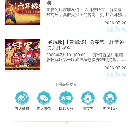
猴
亲爱的玩家朋友们： 六耳善聆音，能察理、
知前后；真假美猴王的传奇，更让“六耳猕
猴”成为西游世界中最具神秘色彩、也最令人
2026-07-20
遐想的名字之一。它既有洞察世事的机敏，
也有敢于迎难而上的锋芒，更有不服输、不
低头的豪气。
[畅玩服]【建邺城】勇夺第一联武神
坛之战冠军
2026年7月19日20:00，《梦幻西游》电脑
版畅玩服第一联武神坛总决赛准时揭幕。 一
方是来自【建邺城】的「山西刀削面￡」团
2026-07-20
队，他们一路披荆斩棘，挺进决赛，向着
【八零九零】战队的第一次大满贯发起冲
击。
下滑获取更多
官方微博
官方微信
网易大神
藏宝阁
客服中心